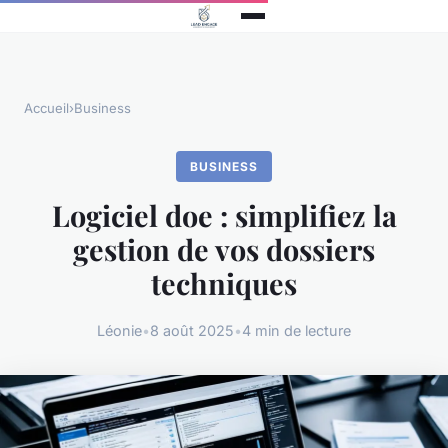
Accueil
›
Business
BUSINESS
Logiciel doe : simplifiez la
gestion de vos dossiers
techniques
Léonie
•
8 août 2025
•
4 min de lecture