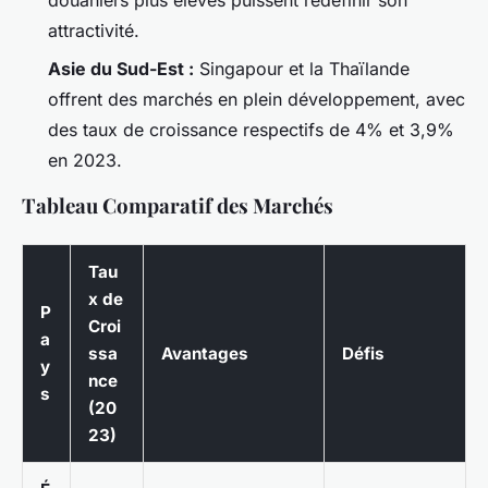
douaniers plus élevés puissent redéfinir son
attractivité.
Asie du Sud-Est :
Singapour et la Thaïlande
offrent des marchés en plein développement, avec
des taux de croissance respectifs de 4% et 3,9%
en 2023.
Tableau Comparatif des Marchés
Tau
x de
P
Croi
a
ssa
Avantages
Défis
y
nce
s
(20
23)