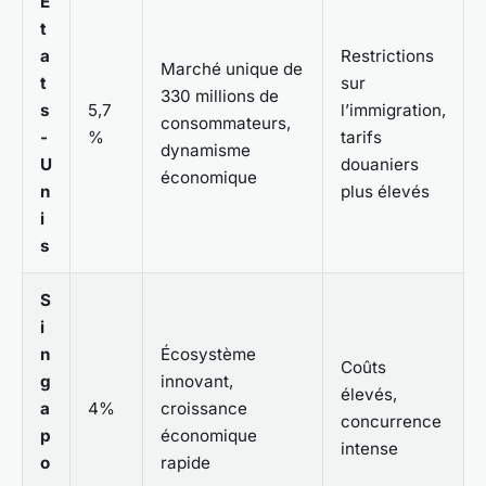
É
t
a
Restrictions
Marché unique de
t
sur
330 millions de
s
5,7
l’immigration,
consommateurs,
-
%
tarifs
dynamisme
U
douaniers
économique
n
plus élevés
i
s
S
i
n
Écosystème
Coûts
g
innovant,
élevés,
a
4%
croissance
concurrence
p
économique
intense
o
rapide