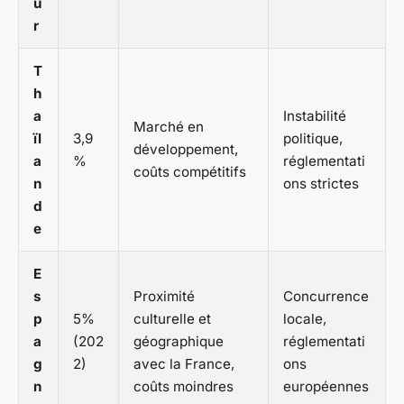
u
r
T
h
a
Instabilité
Marché en
ïl
3,9
politique,
développement,
a
%
réglementati
coûts compétitifs
n
ons strictes
d
e
E
s
Proximité
Concurrence
p
5%
culturelle et
locale,
a
(202
géographique
réglementati
g
2)
avec la France,
ons
n
coûts moindres
européennes