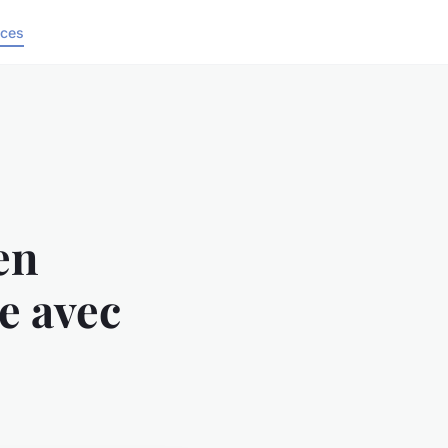
ices
en
e avec