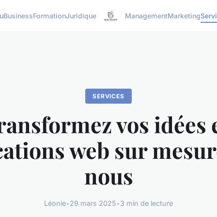
u
Business
Formation
Juridique
Management
Marketing
Serv
SERVICES
ransformez vos idées 
cations web sur mesur
nous
Léonie
•
29 mars 2025
•
3 min de lecture