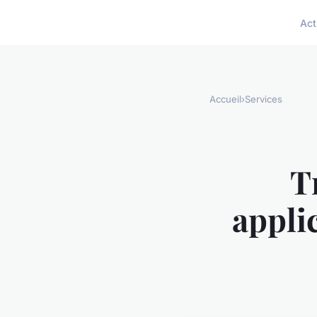
Act
Accueil
›
Services
T
appli