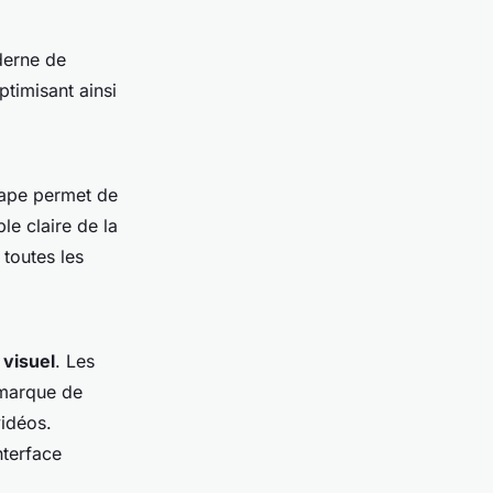
derne de
ptimisant ainsi
tape permet de
le claire de la
 toutes les
visuel
. Les
 marque de
vidéos.
nterface