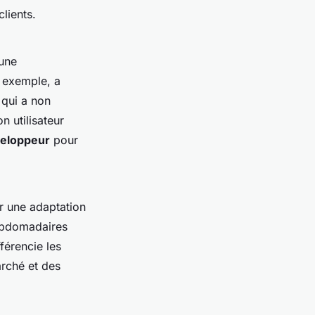
lients.
'une
r exemple, a
 qui a non
n utilisateur
veloppeur
pour
r une adaptation
hebdomadaires
férencie les
arché et des