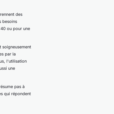
prennent des
s besoins
AC40 ou pour une
t soigneusement
es par la
, l'utilisation
ussi une
 résume pas à
des qui répondent