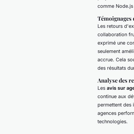
comme Node.js p
Témoignages de
Les retours d'ex
collaboration f
exprimé une con
seulement amélio
accrue. Cela so
des résultats du
Analyse des r
Les
avis sur a
continue aux déf
permettent des i
agences perform
technologies.