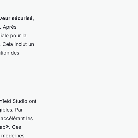
rveur sécurisé
,
s. Après
iale pour la
. Cela inclut un
ution des
ield Studio ont
ibles. Par
 accélérant les
Lab®. Ces
es modernes